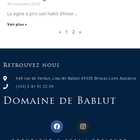
28 novembre 2016
La vigne a pris son habit d’hiver…
Voir plus »
«
1
2
»
Retrouvez nous
644 rue de Verdun, Lieu-dit Bablut 49320 Brissac Loire Aubance
(+33) 2 41 91 22 59
Domaine de Bablut