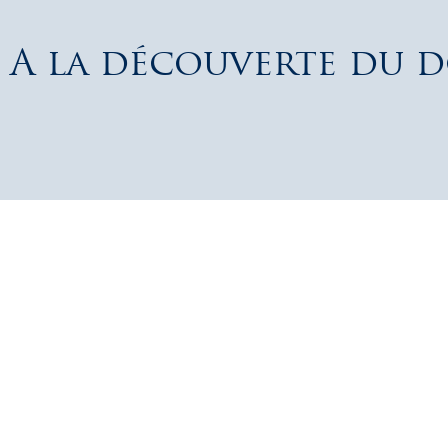
A la découverte du d
« Le vin est le fruit de la concorde du terroir et de son
mieux pour le plaisir des dégustateur·trices par not
CHRISTOPHE ET ANTOIN
Vignerons