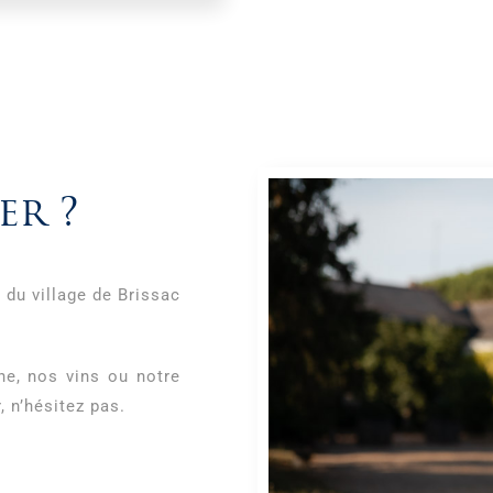
er ?
du village de Brissac
ne, nos vins ou notre
 n’hésitez pas.