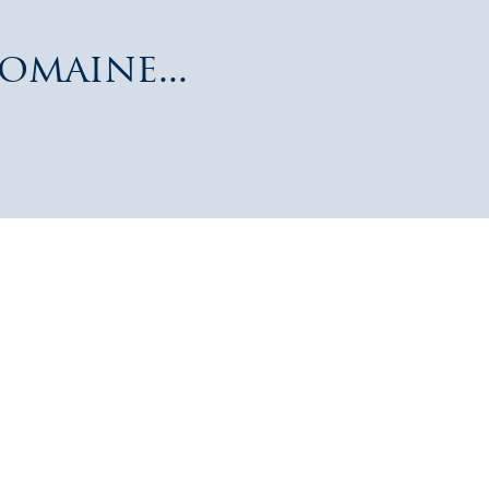
omaine...
 cépage. C’est à nous de l’exprimer au
re travail et notre philosophie ».
E DAVIAU