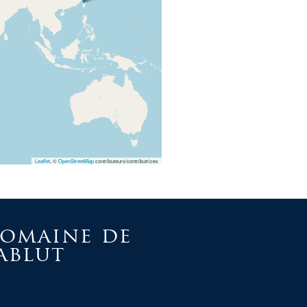
Leaflet
, ©
OpenStreetMap
contributeurs/contributrices
omaine de
ablut