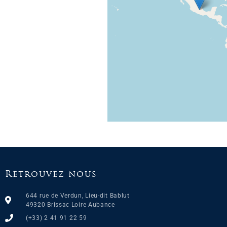
Retrouvez nous
644 rue de Verdun, Lieu-dit Bablut
49320 Brissac Loire Aubance
(+33) 2 41 91 22 59