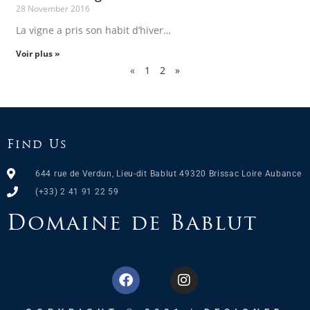
28 November 2016
La vigne a pris son habit d’hiver…
Voir plus »
«
1
2
»
Find Us
644 rue de Verdun, Lieu-dit Bablut 49320 Brissac Loire Aubance
(+33) 2 41 91 22 59
Domaine de Bablut